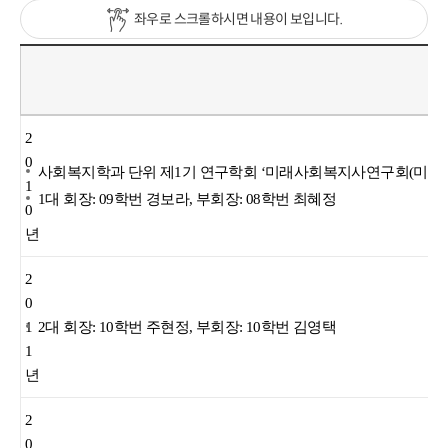
좌우로 스크롤하시면 내용이 보입니다.
연
도
2
0
사회복지학과 단위 제1기 연구학회 ‘미래사회복지사연구회(미사연
1
1대 회장: 09학번 경보라, 부회장: 08학번 최혜정
0
년
2
0
1
2대 회장: 10학번 주현정, 부회장: 10학번 김영택
1
년
2
0