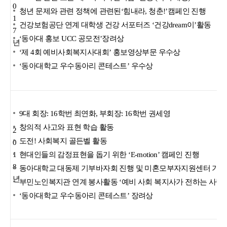
0
청년 문제와 관련 정책에 관련된‘힘내라, 청춘!’캠페인 진행
1
건강보험공단 연계 대학생 건강 서포터즈 ‘건강dream이’활동
7
‘동아대 홍보 UCC 공모전’장려상
년
‘제 4회 예비사회복지사대회’ 홍보영상부문 우수상
‘동아대학교 우수동아리 콘테스트’ 우수상
9대 회장: 16학번 최연화, 부회장: 16학번 권세영
창의적 사고와 표현 학습 활동
2
도전! 사회복지 골든벨 활동
0
1
현대인들의 감정표현을 돕기 위한 ‘E-motion’ 캠페인 진행
8
동아대학교 대동제 기부바자회 진행 및 미혼모부자지원센터 기부
년
부민노인복지관 연계 봉사활동 ‘예비 사회 복지사가 전하는 사람 
‘동아대학교 우수동아리 콘테스트’ 장려상