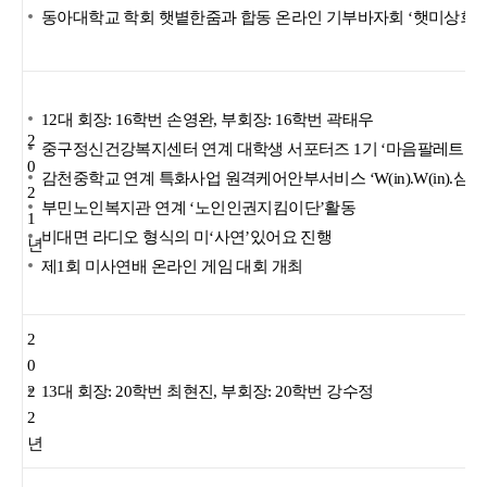
동아대학교 학회 햇볕한줌과 합동 온라인 기부바자회 ‘햇미상회’
12대 회장: 16학번 손영완, 부회장: 16학번 곽태우
2
중구정신건강복지센터 연계 대학생 서포터즈 1기 ‘마음팔레트’활
0
감천중학교 연계 특화사업 원격케어안부서비스 ‘W(in).W(in).심
2
부민노인복지관 연계 ‘노인인권지킴이단’활동
1
비대면 라디오 형식의 미‘사연’있어요 진행
년
제1회 미사연배 온라인 게임 대회 개최
2
0
2
13대 회장: 20학번 최현진, 부회장: 20학번 강수정
2
년