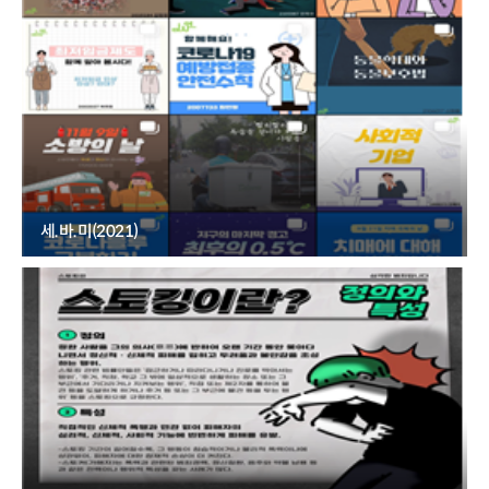
세.바.미(2021)