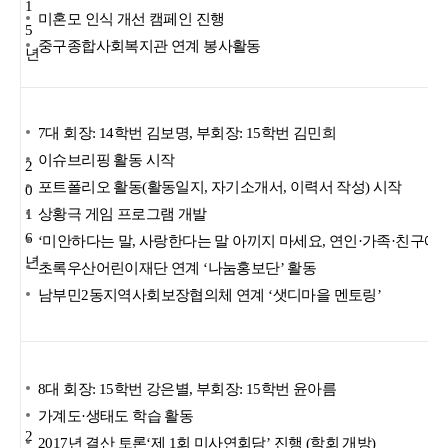
1
미혼모 인식 개선 캠페인 진행
5
중구종합사회복지관 연계 봉사활동
년
7대 회장: 14학번 김보명, 부회장: 15학번 김민희
이슈브리핑 활동 시작
2
포트폴리오 활동(활동일지, 자기소개서, 이력서 작성) 시작
0
1
상황극 게임 프로그램 개발
6
‘미안하다는 말, 사랑한다는 말 아끼지 마세요, 연인·가족·친구에게
년
초록우산어린이재단 연계 ‘나눔홍보단’ 활동
남부민2동지역사회보장협의체 연계 ‘샛디마을 멘토링’
8대 회장: 15학번 강은별, 부회장: 15학번 윤아름
가계도·생태도 학습 활동
2
2017년 결산 토론‘제 1회 미사연회담’ 진행 (학회 개방)