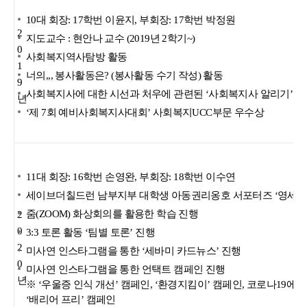
10대 회장: 17학번 이윤지, 부회장: 17학번 박정원
2
지도교수 : 현안나 교수 (2019년 2학기~)
0
사회복지역사탐방 활동
1
너의,,, 봉사활동은? (봉사활동 수기 작성) 활동
9
사회복지사에 대한 시선과 처우에 관련된 ‘사회복지사 알리기’캠
년
‘제 7회 예비사회복지사대회’ 사회복지UCC부문 우수상
11대 회장: 16학번 손영완, 부회장: 18학번 이수연
세이브더칠드런 남부지부 대학생 아동권리옹호 서포터즈 ‘영세이
줌(ZOOM) 화상회의를 활용한 학습 진행
2
0
3:3 토론 활동 ‘팀별 토론’ 진행
2
미사연 인스타그램을 통한 ‘세바미 카드뉴스’ 진행
0
미사연 인스타그램을 통한 언택트 캠페인 진행
년
※ ‘우울증 인식 개선’ 캠페인, ‘환경지킴이’ 캠페인, 코로나19에 
‘배리어 프리’ 캠페인